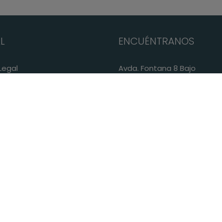
L
ENCUÉNTRANOS
Legal
Avda. Fontana 8 Bajo
ca de Privacidad
03730 Jávea (Alicante)
ca de Cookies
+34 96 579 48 62
+34 644 62 05 40
info@villadomjavea.com
Lunes a viernes
10.00 a 14.00
Tardes y sábados CITA PREV