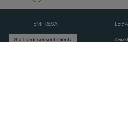
EMPRESA
LEGA
Home
Aviso 
Gestionar consentimiento
Comprar
Políti
Vender
Políti
Javea
Servicios
Blog
Contacto