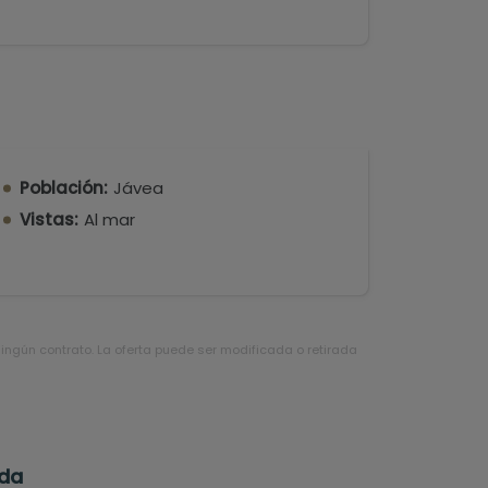
Población:
Jávea
Vistas:
Al mar
ningún contrato. La oferta puede ser modificada o retirada
eda