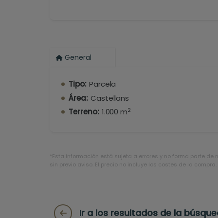
General
Tipo:
Parcela
Área:
Castellans
2
Terreno:
1.000 m
*Esta información está sujeta a errores y no forma parte de 
sin previo aviso. El precio no incluye los costes de la compra.
Ir a los resultados de la búsqu