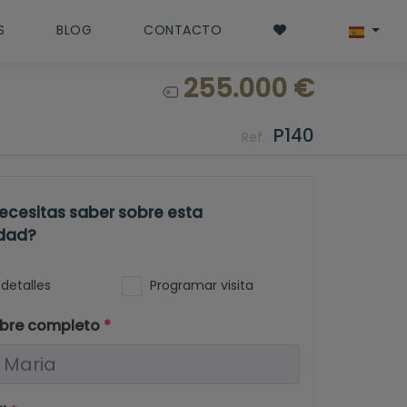
S
BLOG
CONTACTO
255.000 €
P140
Ref.
ecesitas saber sobre esta
dad?
detalles
Programar visita
bre completo
*