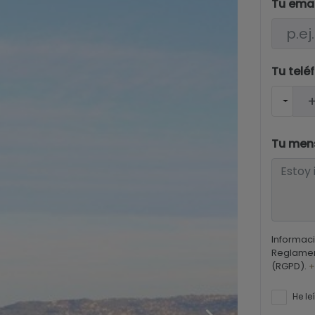
Tu ema
Tu telé
Tu men
Informaci
Reglamen
(RGPD).
+
He le