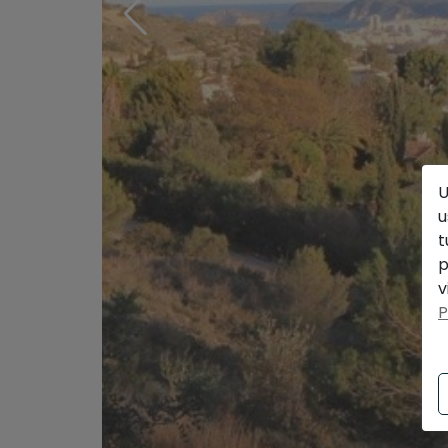
U
u
t
p
v
P