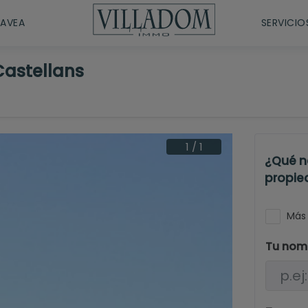
JAVEA
SERVICIO
Castellans
1
/
1
¿Qué n
propie
Más 
Tu nom