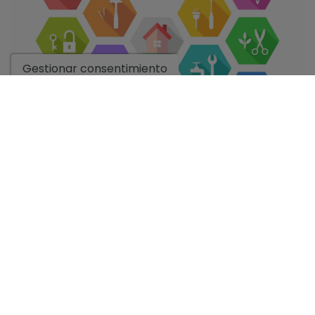
Gestionar consentimiento
✅ PARA
PROPIETARIOS
¡Disfruta de tu propiedad sin preocupaciones!
Nuestra amplia experiencia en el sector, hace que
tengamos los mejores contactos para ofrecerte un
completo servicio post-venta adaptado a tus
necesidades.