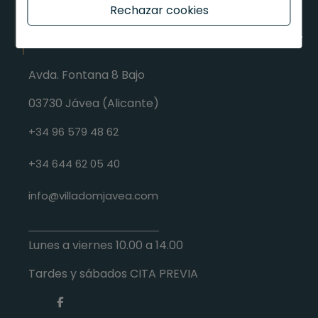
Rechazar cookies
ENCUÉNTRANOS
Avda. Fontana 8 Bajo
03730 Jávea (Alicante)
+34 96 579 48 62
+34 644 62 05 40
info@villadomjavea.com
Lunes a viernes
10.00 a 14.00
Tardes y sábados CITA PREVIA