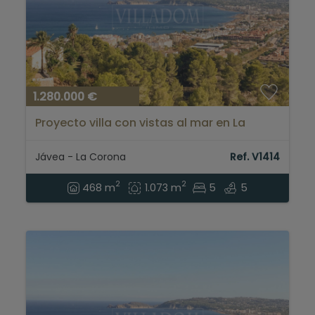
1.280.000 €
Proyecto villa con vistas al mar en La
Corona Jávea...
Jávea - La Corona
Ref. V1414
2
2
468 m
1.073 m
5
5