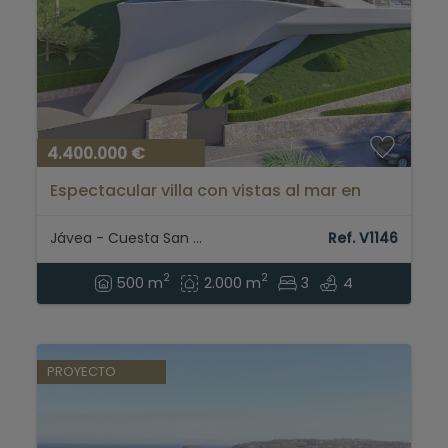
Contacto
4.400.000 €
Espectacular villa con vistas al mar en
venta en Jávea...
Jávea - Cuesta San Antonio
Ref. V1146
2
2
500 m
2.000 m
3
4
PROYECTO