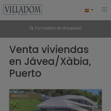
Formulario de Búsqueda
Home
Venta viviendas
Comprar
en Jávea/Xàbia,
Vender
Puerto
Javea
Servicios
PROYECTO
Blog