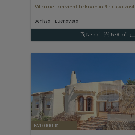
Villa met zeezicht te koop in Benissa kust.
Benissa - Buenavista
2
2
127 m
579 m
620.000 €