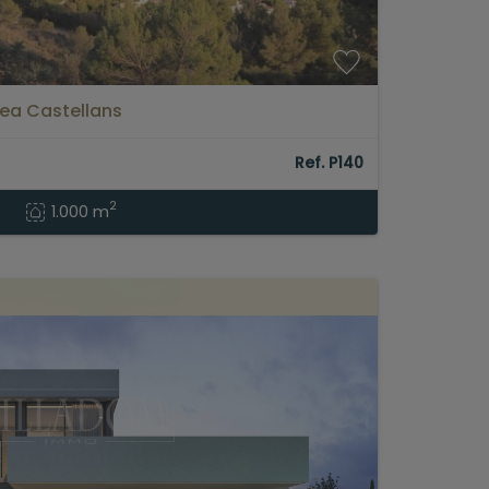
vea Castellans
Ref. P140
2
1.000 m