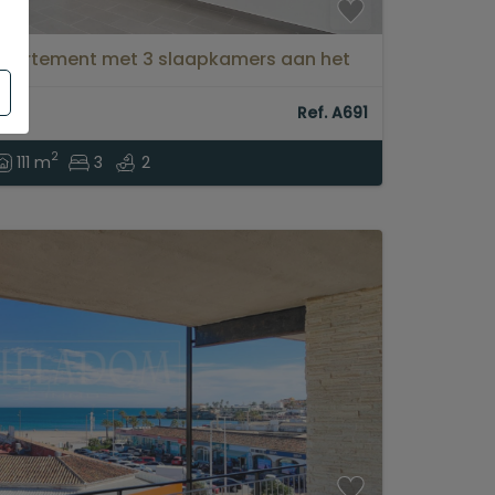
ppartement met 3 slaapkamers aan het
Ref. A691
2
111 m
3
2