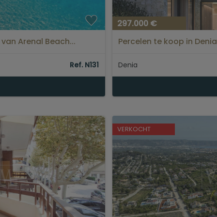
297.000 €
van Arenal Beach...
Percelen te koop in Deni
Ref. N131
Denia
VERKOCHT