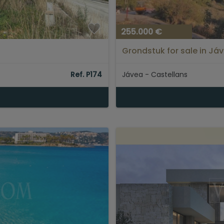
255.000 €
Grondstuk for sale in Já
Ref. P174
Jávea - Castellans