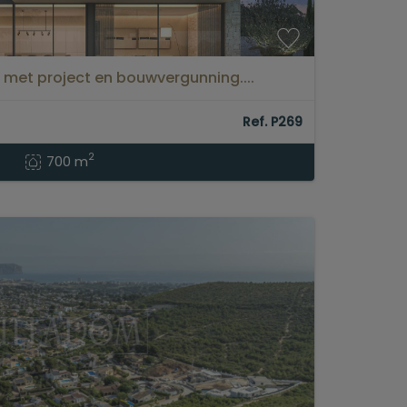
a met project en bouwvergunning....
Ref. P269
2
700 m