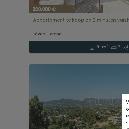
320.000 €
Appartement te koop op 2 minuten van h
Jávea...
Jávea - Arenal
2
70 m
2
W
o
e
v