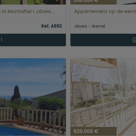
530.000 €
in Montañar I Jávea...
Appartement op de eerste
Ref. A692
Jávea - Arenal
1
620.000 €