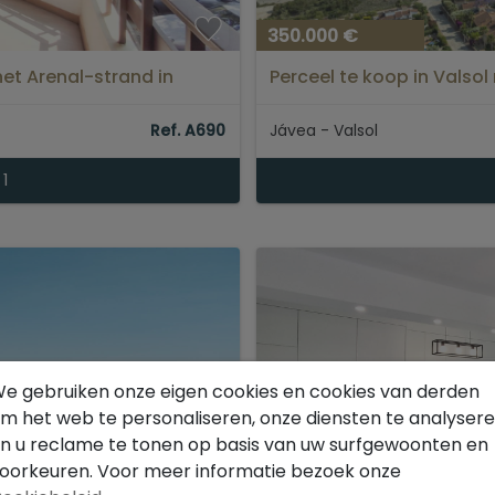
350.000 €
et Arenal-strand in
Perceel te koop in Valsol 
Ref. A690
Jávea - Valsol
1
e gebruiken onze eigen cookies en cookies van derden
m het web te personaliseren, onze diensten te analyser
n u reclame te tonen op basis van uw surfgewoonten en
oorkeuren. Voor meer informatie bezoek onze