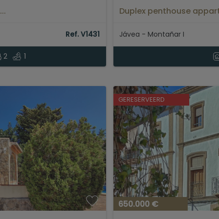
..
Duplex penthouse appart
Jávea...
Ref. V1431
Jávea - Montañar I
2
1
GERESERVEERD
650.000 €