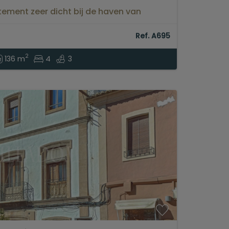
ement zeer dicht bij de haven van
Ref. A695
2
136 m
4
3