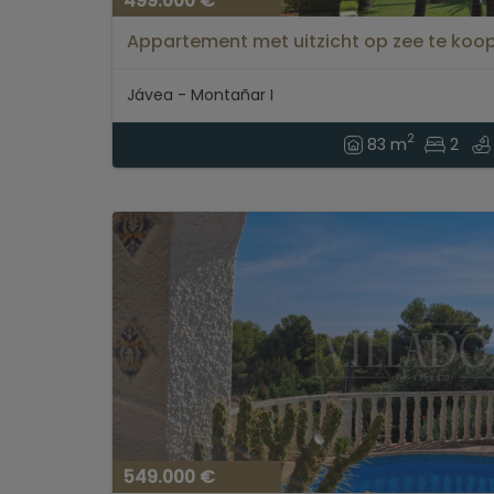
499.000 €
Appartement met uitzicht op zee te koop 
Jávea - Montañar I
2
83 m
2
549.000 €