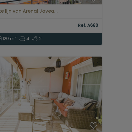
 lijn van Arenal Javea...
Ref. A680
2
120 m
4
2