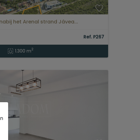
nabij het Arenal strand Jávea...
Ref. P267
2
1.300 m
en