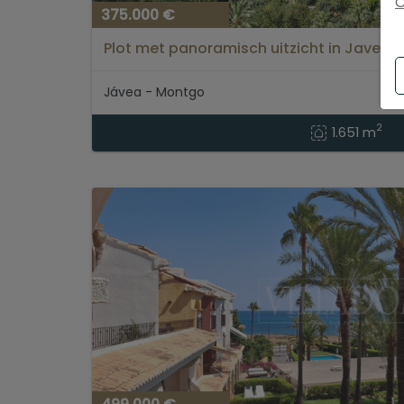
C
375.000 €
Plot met panoramisch uitzicht in Javea
Jávea - Montgo
2
1.651 m