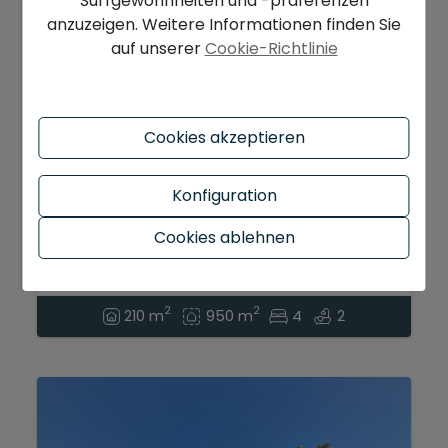
Surfgewohnheiten und -präferenzen
anzuzeigen. Weitere Informationen finden Sie
auf unserer
Cookie-Richtlinie
Cookies akzeptieren
765.000 €
Konfiguration
Exklusive Villa zum Verkauf in El Tosalet
Cookies ablehnen
Jávea...
Jávea - Tosalet
Ref. V1415
2
2
210 m
950 m
4
2