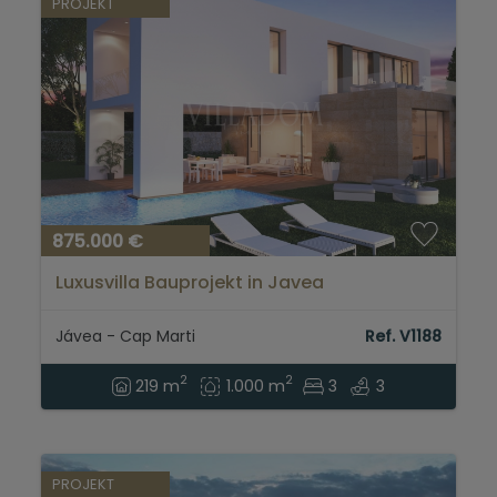
PROJEKT
875.000 €
Luxusvilla Bauprojekt in Javea
Jávea - Cap Marti
Ref. V1188
2
2
219 m
1.000 m
3
3
PROJEKT