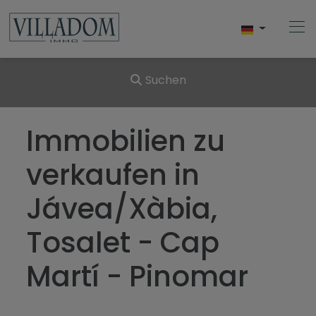
Suchen
Home
Immobilien zu
Kaufen
verkaufen in
Verkauf
Jávea/Xàbia,
Javea
Tosalet - Cap
Dienste
Martí - Pinomar
Blog