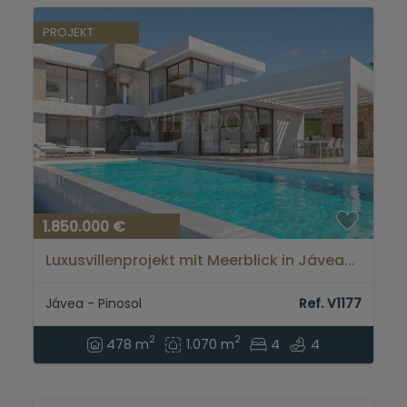
Kontakt
PROJEKT
1.850.000 €
Luxusvillenprojekt mit Meerblick in Jávea...
Jávea - Pinosol
Ref. V1177
2
2
478 m
1.070 m
4
4