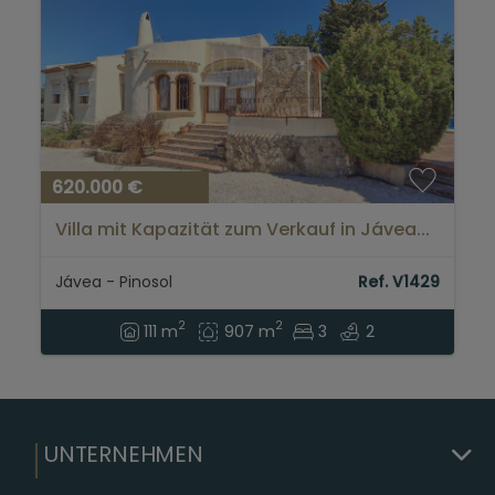
620.000 €
Villa mit Kapazität zum Verkauf in Jávea...
Jávea - Pinosol
Ref. V1429
2
2
111 m
907 m
3
2
UNTERNEHMEN